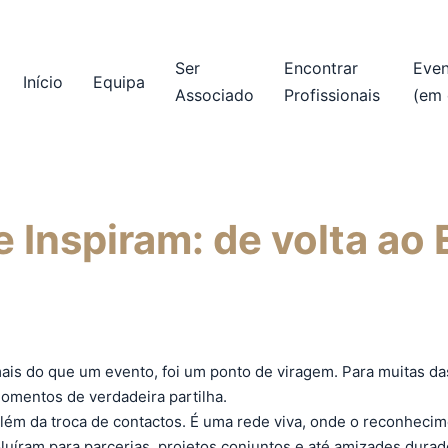
Ser
Encontrar
Eve
Início
Equipa
Associado
Profissionais
(em 
 Inspiram: de volta ao
ais do que um evento, foi um ponto de viragem. Para muitas das
omentos de verdadeira partilha.
lém da troca de contactos. É uma rede viva, onde o reconheci
luíram para parcerias, projetos conjuntos e até amizades durad